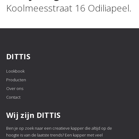
Koolmeesstraat 16 Odiliapeel.
DITTIS
Lookbook
Producten
Over ons
Contact
Wij zijn DITTIS
Ben je op zoek naar een creatieve kapper die altijd op de
hoogte is van de laatste trends? Een kapper met veel